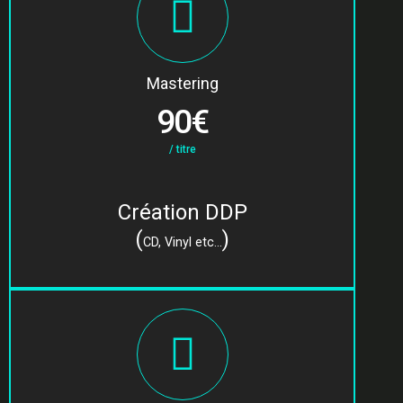
Mastering
90€
/ titre
Création DDP
(
)
CD, Vinyl etc...